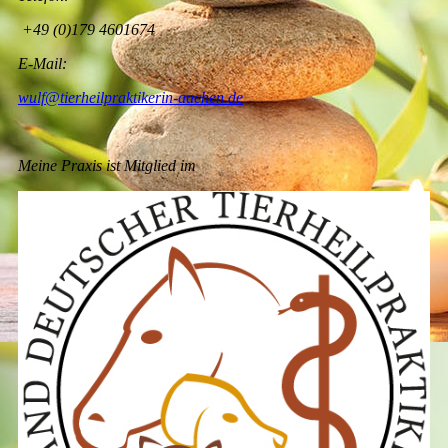
+49 (0)179 4601674
E-Mail:
wulf@tierheilpraktikerin-aachen.de
Meine Praxis ist Mitglied im