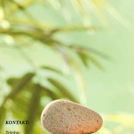
18222104_1456310601057317_2407547561279224121_n
KONTAKT:
Telefon: