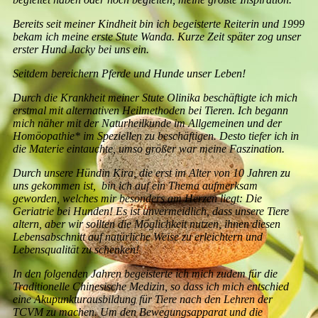
Bereits seit meiner Kindheit bin ich begeisterte Reiterin und 1999
bekam ich meine erste Stute Wanda. Kurze Zeit später zog unser
erster Hund Jacky bei uns ein.
Seitdem bereichern Pferde und Hunde unser Leben!
Durch die Krankheit meiner Stute Olinika beschäftigte ich mich
erstmal mit alternativen Heilmethoden bei Tieren. Ich begann
mich näher mit der Naturheilkunde im Allgemeinen und der
Homöopathie* im Speziellen zu beschäftigen. Desto tiefer ich in
die Materie eintauchte, umso größer war meine Faszination.
Durch unsere Hündin Kira, die erst im Alter von 10 Jahren zu
uns gekommen ist, bin ich auf ein Thema aufmerksam
geworden, welches mir besonders am Herzen liegt: Die
Geriatrie bei Hunden! Es ist unvermeidlich, dass unsere Tiere
altern, aber wir sollten die Möglichkeit nutzen, ihnen diesen
Lebensabschnitt auf natürliche Weise zu erleichtern und
Lebensqualität zu schenken!
In den folgenden Jahren begeisterte ich mich zudem für die
Traditionelle Chinesische Medizin, so dass ich mich entschied
eine Akupunkturausbildung für Tiere nach den Lehren der
TCVM zu machen. Um den Bewegungsapparat und die