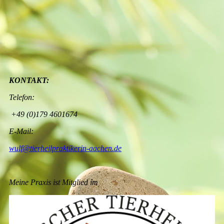
18222104_1456310601057317_2407547561279224121_n
KONTAKT:
Telefon:
+49 (0)179 4601674
E-Mail:
wulf@tierheilpraktikerin-aachen.de
Meine Praxis ist Mitglied im