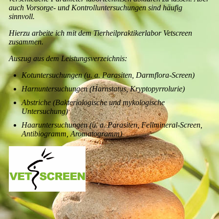
auch Vorsorge- und Kontrolluntersuchungen sind häufig
sinnvoll.
Hierzu arbeite ich mit dem Tierheilpraktikerlabor Vetscreen
zusammen.
Auszug aus dem Leistungsverzeichnis:
Kotuntersuchungen (u. a. Parasiten, Darmflora-Screen)
Harnuntersuchungen (Harnstatus, Kryptopyrrolurie)
Abstriche (Bakteriologische und mykologische
Untersuchung)
Haaruntersuchungen (u. a. Parasiten, Fellmineral-Screen,
Antibiogramm, Aromatogramm)