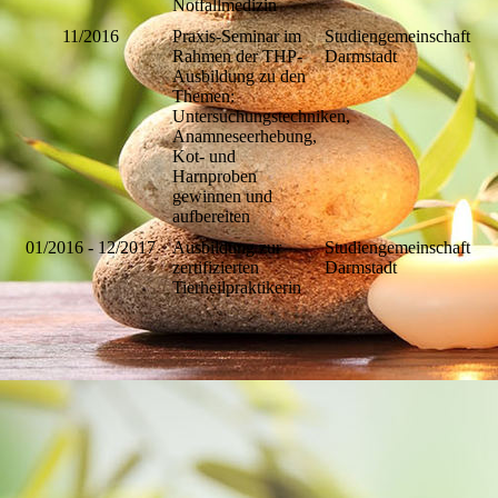
Notfallmedizin
11/2016
Praxis-Seminar im
Studiengemeinschaft
Rahmen der THP-
Darmstadt
Ausbildung zu den
Themen:
Untersuchungstechniken,
Anamneseerhebung,
Kot- und
Harnproben
gewinnen und
aufbereiten
01/2016 - 12/2017
Ausbildung zur
Studiengemeinschaft
zertifizierten
Darmstadt
Tierheilpraktikerin