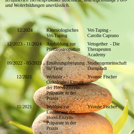
und Weiterbildungen unerlässlich.
12/2024
Kinesiologisches
Vet-Taping -
Vet-Taping
Carolin Caprano
12/2023 - 11/2024
Ausbildung zur
Vetogether - Die
Pferdeosteopathin
Therapeuten
Academy
09/2022 - 05/2023
Ernährungsberatung
Studiengemeinschaft
für Tiere
Darmstadt
12/2021
Webinar -
Yvonne Fischer
Onkologie / Einsatz
der
Horvi-Enzym-
Präparate in der
Praxis
11/2021
Webinar zur
Yvonne Fischer
Einführung
der
Horvi-Enzym-
Präparate in der
Praxis