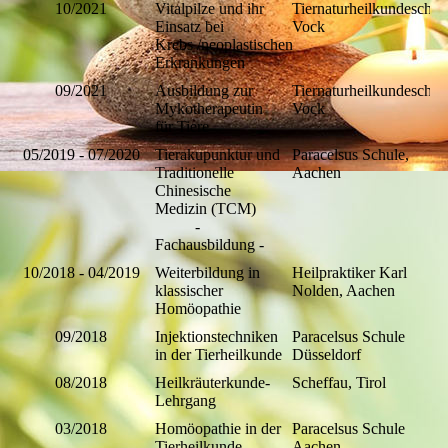
10/2021
Vitalpilze und ihr
Tiernaturheilkundeschul
Einsatz bei
Vock
Krebs
/neoplastischen
Erkrankungen
09/2021
Ausbildung zur
Tiernaturheilkundeschul
Mykotherapeutin
Vock
für Tiere
05/2019 - 07/2020
Tierakupunktur und
Paracelsus Schule,
Traditionelle
Aachen
Chinesische
Medizin (TCM)
-
Fachausbildung -
10/2018 - 04/2019
Weiterbildung in
Heilpraktiker Karl
klassischer
Nolden, Aachen
Homöopathie
09/2018
Injektionstechniken
Paracelsus Schule
in der Tierheilkunde
Düsseldorf
08/2018
Heilkräuterkunde-
Scheffau, Tirol
Lehrgang
03/2018
Homöopathie in der
Paracelsus Schule
Tierheilkunde -
Aachen