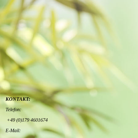
18222104_1456310601057317_2407547561279224121_n
KONTAKT:
Telefon:
+49 (0)179 4601674
E-Mail: