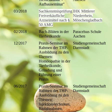
Aufbauseminar"
03/2018
Sachkenntnisprüfung
IHK Mittlerer
Freiverkäufliche
Niederrhein,
Arzneimittel nach §
Mönchengladbach
50 AMG
02/2018
Bach-Blüten in der
Paracelsus Schule
Tierheilkunde
Aachen
12/2017
Praxis-Seminar im
Studiengemeinschaft
Rahmen der THP-
Darmstadt
Ausbildung zu den
Themen:
Homöopathie in der
Tierheilkunde,
Gründung und
Führung einer
Praxis
06/2017
Praxis-Seminar im
Studiengemeinschaft
Rahmen der THP-
Darmstadt
Ausbildung zu den
Themen:
Injektionstechniken,
Blutabnahmen,