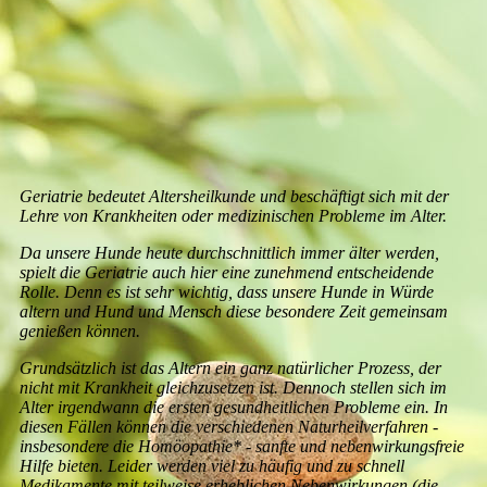
Stanley
Geriatrie bedeutet Altersheilkunde und beschäftigt sich mit der
Lehre von Krankheiten oder medizinischen Probleme im Alter.
Da unsere Hunde heute durchschnittlich immer älter werden,
spielt die Geriatrie auch hier eine zunehmend entscheidende
Rolle. Denn es ist sehr wichtig, dass unsere Hunde in Würde
altern und Hund und Mensch diese besondere Zeit gemeinsam
genießen können.
Grundsätzlich ist das Altern ein ganz natürlicher Prozess, der
nicht mit Krankheit gleichzusetzen ist. Dennoch stellen sich im
Alter irgendwann die ersten gesundheitlichen Probleme ein. In
diesen Fällen können die verschiedenen Naturheilverfahren -
insbesondere die Homöopathie* - sanfte und nebenwirkungsfreie
Hilfe bieten. Leider werden viel zu häufig und zu schnell
Medikamente mit teilweise erheblichen Nebenwirkungen (die