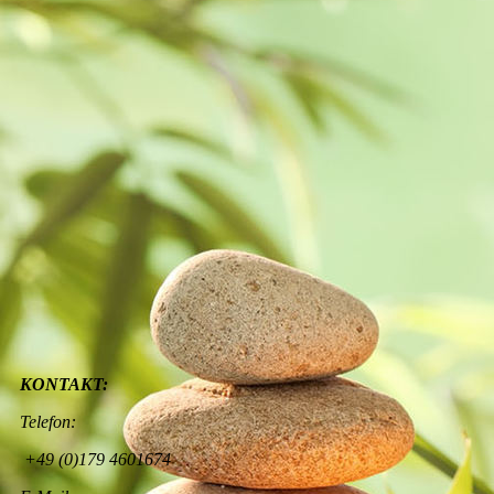
18222104_1456310601057317_2407547561279224121_n
KONTAKT:
Telefon:
+49 (0)179 4601674