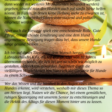
dann wieder mit weiteren Medikamenten behandelt werden)
gegeben, obwohl man den Hunden auch auf sanfte Weise helfen
könnte. In Fällen, in denen keine Heilung mehr zu erwarten ist,
können die Naturheilverfahren unterstützend und palliativ
eingesetzt werden.
Aber auch die Vorsorge spielt eine entscheidende Rolle. Gute
Pflege, entsprechende Ernährung und eine dem Hund
angemessene Bewegung tragen dazu bei, dass unsere Hunde
lange gesund bleiben
Ich bin auf dieses Thema aus dem Wunsch heraus, unserer
Labradorhündin Kira, die wir erst im Alter von 10 Jahren
übernommen haben, die Zeit bei uns so schön wie möglich zu
gestalten, aufmerksam geworden. Begeistert durch die
vielfältigen Möglichkeiten beschloss ich, die Geriatrie für Hunde
zu einem Schwerpunkt meiner Praxis zu machen.
Wer das Wissen und die Weisheit in den Augen eines alten
Hundes erkennt, wird verstehen, weshalb mir dieses Thema so
am Herzen liegt. Nutzen wir die Chance, bei einem gemütlichen,
ruhigen Spaziergang mit unserem Senior zu entschleunigen und
die Hektik des Alltags für diesen Moment hinter uns zu lassen.